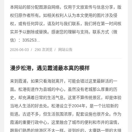
本网站的部分配图源自网络，仅用于文旅宣传与信息分享，版
权归原作者所有。如相关权利人认为本文使用的图片涉及侵
权，或有任何异议，请及时与我们联系，我们将在第一时间核
实并予以删除或替换。感谢您的理解与支持。联系方式（微
信）：335253...
2026-06-03
/
290 次浏览
/
网站公告
漫步松港，遇见霞浦最本真的模样
来到霞浦，如果只看海就离开，可能会错过这里最鲜活的一
面。松港街道作为县城的中心，虽然没有老城那么厚重的历
史，却充满着日常的生活气息。这里不算传统景区，却是体验
当地人生活的好去处。松港设立于2004年，是一个比较新的
街道。古迹不多，但生活氛围浓厚，配套设施也很齐全。作为
霞浦的重要行政中心，这里融合了城市的便利和市井的温情，
跟我们熟悉的旅游区不太一样。说到吃的，太康路一带的大排