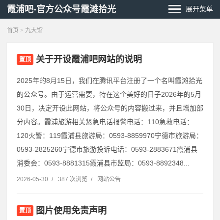
霞浦吧-官方公众号霞滩拾光
展开菜单
首页
> 九大馆
关于开设霞浦吧网站的说明
置顶
2025年的8月15日，我们在腾讯平台注册了一个名叫霞滩拾光
的公众号。由于运营需要，特在这个美好的日子2026年的5月
30日，决定开设此网站，将公众号的内容搬过来，并且增加部
分内容。霞浦旅游相关紧急电话报警电话：110急救电话：
120火警：119霞浦县旅游局：0593-8859970宁德市旅游局：
0593-2825260宁德市旅游投诉电话：0593-2883671霞浦县
消委会：0593-8881315霞浦县市监局：0593-8892348...
2026-05-30
/
387 次浏览
/
网站公告
图片使用免责声明
置顶