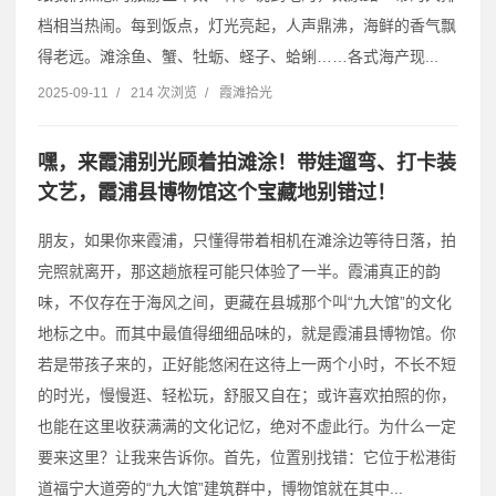
档相当热闹。每到饭点，灯光亮起，人声鼎沸，海鲜的香气飘
得老远。滩涂鱼、蟹、牡蛎、蛏子、蛤蜊……各式海产现...
2025-09-11
/
214 次浏览
/
霞滩拾光
嘿，来霞浦别光顾着拍滩涂！带娃遛弯、打卡装
文艺，霞浦县博物馆这个宝藏地别错过！
朋友，如果你来霞浦，只懂得带着相机在滩涂边等待日落，拍
完照就离开，那这趟旅程可能只体验了一半。霞浦真正的韵
味，不仅存在于海风之间，更藏在县城那个叫“九大馆”的文化
地标之中。而其中最值得细细品味的，就是霞浦县博物馆。你
若是带孩子来的，正好能悠闲在这待上一两个小时，不长不短
的时光，慢慢逛、轻松玩，舒服又自在；或许喜欢拍照的你，
也能在这里收获满满的文化记忆，绝对不虚此行。为什么一定
要来这里？让我来告诉你。首先，位置别找错：它位于松港街
道福宁大道旁的“九大馆”建筑群中，博物馆就在其中...