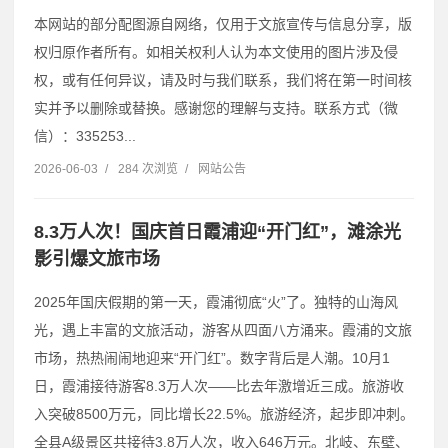
本网站的部分配图源自网络，仅用于文旅宣传与信息分享，版
权归原作者所有。如相关权利人认为本文使用的图片涉及侵
权，或有任何异议，请及时与我们联系，我们将在第一时间核
实并予以删除或替换。感谢您的理解与支持。联系方式（微
信）：335253...
2026-06-03
/
284 次浏览
/
网站公告
8.3万人次！国庆首日霞浦迎“开门红”，滩涂光
影引爆文旅市场
2025年国庆假期的第一天，霞浦彻底“火”了。独特的山海风
光，遇上丰富的文旅活动，游客从四面八方涌来。霞浦的文旅
市场，热热闹闹地迎来“开门红”。数字背后是人潮。10月1
日，霞浦接待游客8.3万人次——比去年激增近三成。旅游收
入突破8500万元，同比增长22.5%。旅游经济，起步即冲刺。
全县A级景区共接待3.8万人次，收入646万元。北岐、东壁、