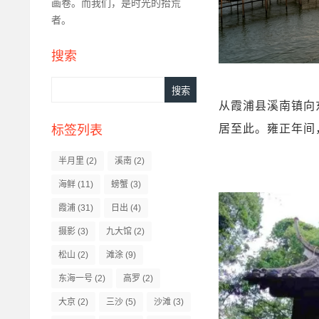
画卷。​而我们，是时光的拾荒
者。​
搜索
Search
从霞浦县溪南镇向
居至此。雍正年间
标签列表
半月里
(2)
溪南
(2)
海鲜
(11)
螃蟹
(3)
霞浦
(31)
日出
(4)
摄影
(3)
九大馆
(2)
松山
(2)
滩涂
(9)
东海一号
(2)
高罗
(2)
大京
(2)
三沙
(5)
沙滩
(3)