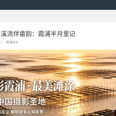
，溪流伴畲韵：霞浦半月里记
览
/
霞滩拾光