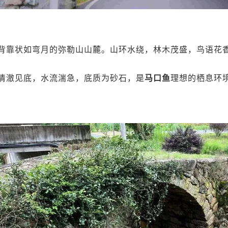
背靠状如弯月的弥勒山山麓。山环水绕，林木茂盛，鸟语花
清澈见底，水流湍急，底质为砂石，是
马口鱼
理想的栖息环