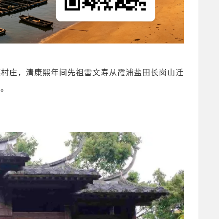
族村庄，清康熙年间先祖雷文寿从霞浦盐田长岗山迁
”。