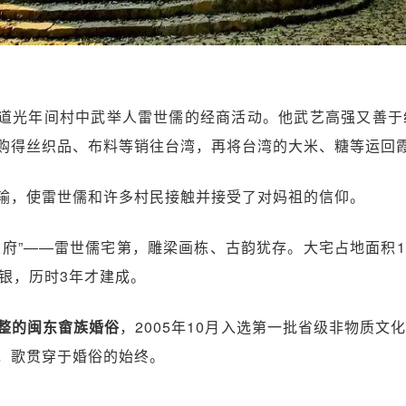
道光年间村中武举人雷世儒的经商活动。他武艺高强又善于
购得丝织品、布料等销往台湾，再将台湾的大米、糖等运回
输，使雷世儒和许多村民接触并接受了对妈祖的信仰。
人府”——雷世儒宅第，雕梁画栋、古韵犹存。大宅占地面积1
白银，历时3年才建成。
整的闽东畲族婚俗
，2005年10月入选第一批省级非物质
，歌贯穿于婚俗的始终。