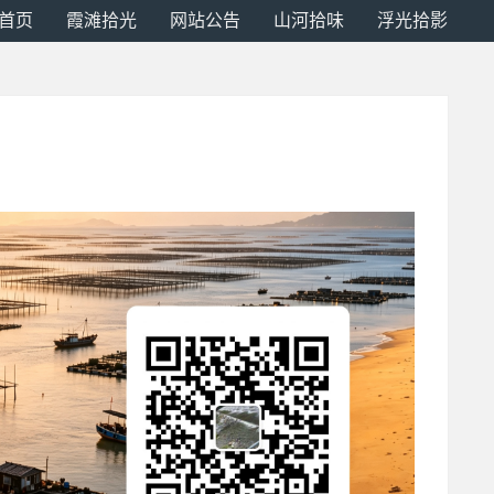
首页
霞滩拾光
网站公告
山河拾味
浮光拾影