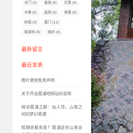
水门
(3)
畲族
(8)
日落
(4)
长春
(5)
盐田
(4)
崇儒
(6)
妈祖
(3)
厦门
(11)
鼓浪屿
(8)
国庆
(4)
最新留言
最近发表
图片使用免责声明
关于开设霞浦吧网站的说明
探访霞浦之巅：仙人顶，山海之
间的梦幻奇遇
假期余额告急？霞浦这份山海治