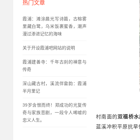
热门文章
霞浦：滩涂晨光写诗篇，古榕雾
里藏白鹭，乌米饭裹蜜香，潮声
漫过渗进记忆的海味
关于开设霞浦吧网站的说明
霞浦建善寺：千年古刹的禅意与
传奇
深山藏古村，溪流伴畲韵：霞浦
半月里记
39岁含恨而终！郑成功的光复传
奇与家族悲剧，一段令人唏嘘的
村南面的
双福桥水
忠义人生。
蓝溪冲积平原抗旱