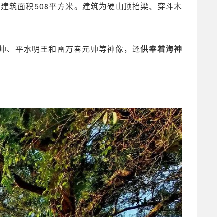
，建筑面积508平方米。建筑为硬山顶抬梁、穿斗木
帅、平水明王和雷万春元帅等神像，还
供奉着海神