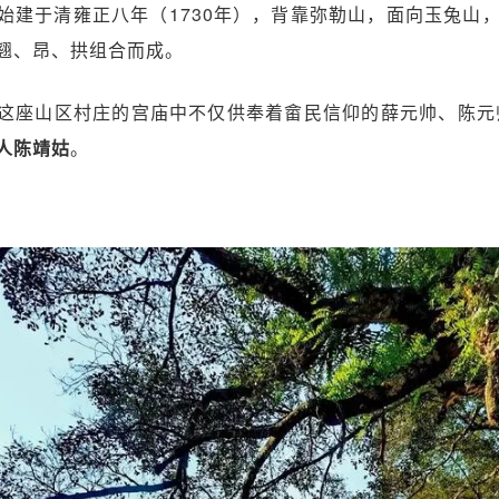
始建于清雍正八年（1730年），背靠弥勒山，面向玉兔山
翘、昂、拱组合而成。
这座山区村庄的宫庙中不仅供奉着畲民信仰的薛元帅、陈元
人陈靖姑
。