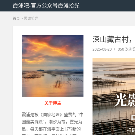
霞浦吧-官方公众号霞滩拾光
首页
>
霞滩拾光
深山藏古村
2025-08-20
/
350 次浏
关于博主
霞浦是被《国家地理》盛赞的 “中
国最美滩涂”，潮汐为笔，霞光为
墨，每天都在海平面上书写新的