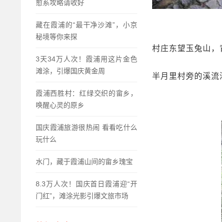
愈系攻略请收好
藏在霞浦的“最干净沙滩”，小京
秘境等你来探
村庄东望玉兔山，
3天34万人次！霞浦用这片金色
滩涂，引爆国庆黄金周
半月里村旁的溪流
霞浦西胜村：红绿交织的畲乡，
唤醒心灵的原乡
国庆霞浦旅游很热闹 看看吃什么
玩什么
水门，藏于霞浦山间的畲乡瑰宝
8.3万人次！国庆首日霞浦迎“开
门红”，滩涂光影引爆文旅市场