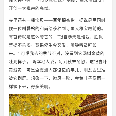
开创一大禅宗的高僧。
寺里还有一棵宝贝——
百年银杏树
。据说是民国时
候一位叫
碧松
的和尚给移种到寺里大雄宝殿前的。
有首诗就是这么夸它的：“银杏参天是谁栽，胜似
菩提不染埃。慧果停生今又发，听钟听鼓拜如
来。” 可惜我去的季节不对，没看到它满树金黄的
壮观样子。 听本地人说，每到秋末冬初，这银杏叶
黄没黄，可是全霞浦人都惦记的事儿，朋友圈里准
被它刷屏。想象一下，微风一吹，金黄叶子像雨一
样飘下来，得多美啊。