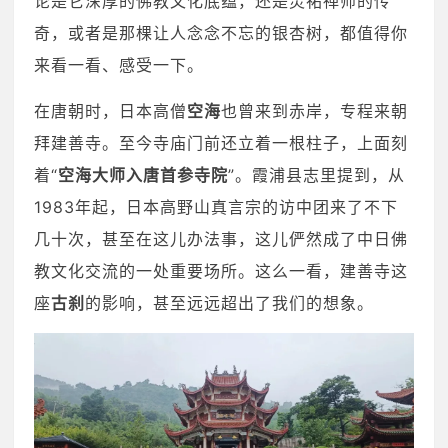
论是它深厚的佛教文化底蕴，还是灵祐禅师的传
奇，或者是那棵让人念念不忘的银杏树，都值得你
来看一看、感受一下。
在唐朝时，日本高僧
空海
也曾来到赤岸，专程来朝
拜建善寺。至今寺庙门前还立着一根柱子，上面刻
着“
空海大师入唐首参寺院
”。霞浦县志里提到，从
1983年起，日本高野山真言宗的访中团来了不下
几十次，甚至在这儿办法事，这儿俨然成了中日佛
教文化交流的一处重要场所。这么一看，建善寺这
座
古刹
的影响，甚至远远超出了我们的想象。