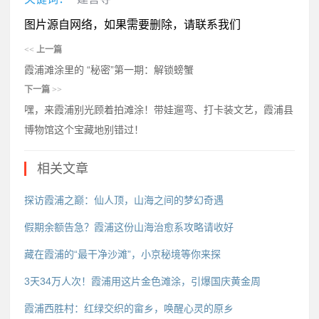
图片源自网络，如果需要删除，请联系我们
<<
上一篇
霞浦滩涂里的 “秘密”第一期：解锁螃蟹
下一篇
>>
嘿，来霞浦别光顾着拍滩涂！带娃遛弯、打卡装文艺，霞浦县
博物馆这个宝藏地别错过！
相关文章
探访霞浦之巅：仙人顶，山海之间的梦幻奇遇
假期余额告急？霞浦这份山海治愈系攻略请收好
藏在霞浦的“最干净沙滩”，小京秘境等你来探
3天34万人次！霞浦用这片金色滩涂，引爆国庆黄金周
霞浦西胜村：红绿交织的畲乡，唤醒心灵的原乡