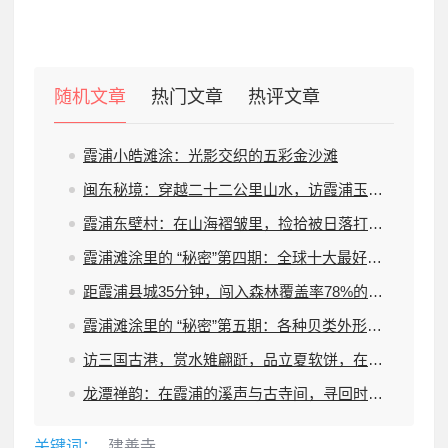
随机文章
热门文章
热评文章
霞浦小皓滩涂：光影交织的五彩金沙滩
闽东秘境：穿越二十二公里山水，访霞浦玉山古村与七佛城
霞浦东壁村：在山海褶皱里，捡拾被日落打湿的时光
霞浦滩涂里的 “秘密”第四期：全球十大最好吃的虾
距霞浦县城35分钟，闯入森林覆盖率78%的涌山村，睡进天然氧吧里！
霞浦滩涂里的 “秘密”第五期：各种贝类外形特征
访三国古港，赏水雉翩跹，品立夏软饼，在霞浦古县村遇见山海与千年。
龙潭禅韵：在霞浦的溪声与古寺间，寻回时光的静谧
关键词：
建善寺