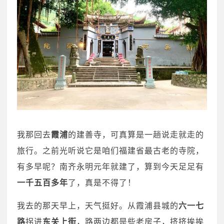
我那回去
霞浦
的建善寺，可真算是一趟说走就走的
旅行。之前光听说它是咱们福建省最古老的寺院，
有多早呢？南齐永明元年就建了，算到今天足足有
一千五百多年
了，真是不得了！
我去的那天早上，天气挺好。从霞浦县城的
六一七
路
拐进
东关上街
，路两边都是些老房子，挤挤挨挨