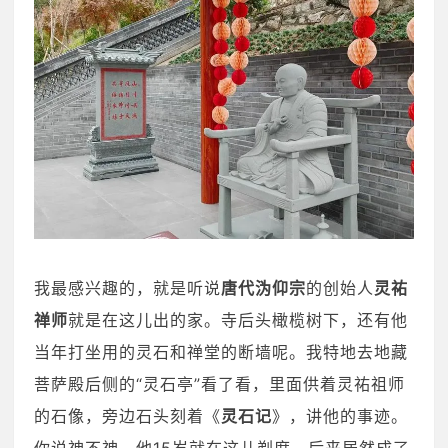
我最感兴趣的，就是听说
唐代沩仰宗
的创始人
灵祐
禅师
就是在这儿出的家。寺后头橄榄树下，还有他
当年打坐用的灵石和禅堂的断墙呢。我特地去地藏
菩萨殿后侧的“灵石亭”看了看，里面供着灵祐祖师
的石像，旁边石头刻着《
灵石记
》，讲他的事迹。
你说神不神，他15岁就在这儿剃度，后来居然成了