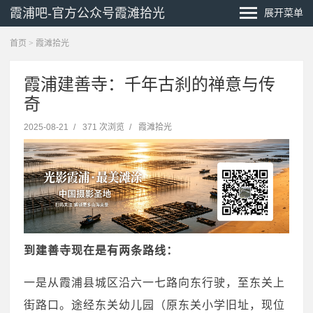
霞浦吧-官方公众号霞滩拾光
展开菜单
首页
>
霞滩拾光
霞浦建善寺：千年古刹的禅意与传
奇
2025-08-21
/
371 次浏览
/
霞滩拾光
到建善寺现在是有两条路线：
一是
从霞浦县城区沿六一七路向东行驶，至东关上
街路口。途经东关幼儿园（原东关小学旧址，现位