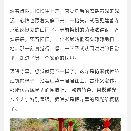
坡有点陡，慢慢往上走，感觉身后的嘈杂声越来越
远，心情也跟着安静下来。一抬头，就看见建善寺
那巍然挺立的山门了。寺前榕树的荫蔽浓得很，香
烟袅袅，梵音阵阵，一位老尼姑低着头静静地扫
地。那一刻真觉得，嘿，一下子就从闹哄哄的日常
里，跑进了另一个安静的世界。
迈进寺里，感觉就更不一样了。这寺是
仿宋代
传统
建筑的样子，沿着山势一层层往上，古朴又宏伟。
那堵仿古城堡式的围墙上，“
松声竹色，月影溪光
”
八个大字特别显眼，据说就是把寺里的风光给概括
了。