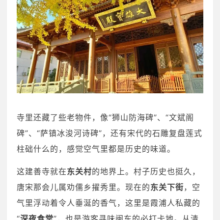
寺里还藏了些老物件，像“狮山防海碑”、“文斌阁
碑”、“萨镇冰浚河诗碑”，还有宋代的石雕复盘莲式
柱础什么的，感觉空气里都是历史的味道。
这建善寺就在
东关村
的地界上。村子历史也挺久，
唐宋那会儿属劝儒乡擢秀里。现在的
东关下街
，空
气里浮动着令人垂涎的香气，这里是霞浦人私藏的
“
深夜食堂
”，也是游客寻味闽东的必打卡地。从清