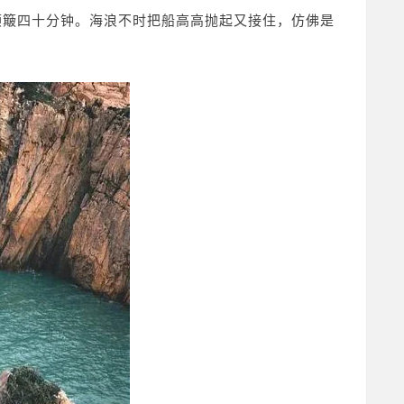
颠簸四十分钟。海浪不时把船高高抛起又接住，仿佛是