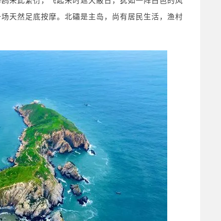
海鸥来此繁衍，飞起来时遮天蔽日，犹如一阵白色的风
一场天然足底按摩。北礵是主岛，尚有居民生活，渔村