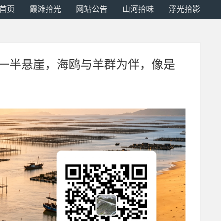
首页
霞滩拾光
网站公告
山河拾味
浮光拾影
原一半悬崖，海鸥与羊群为伴，像是