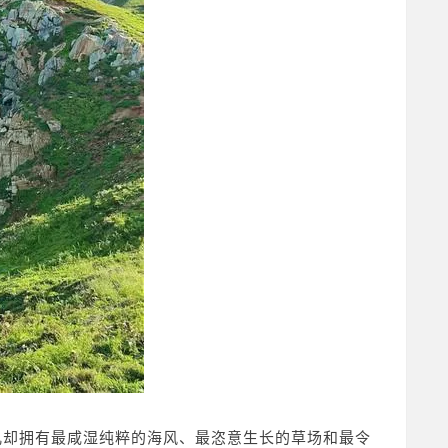
儿却拥有最咸湿纯粹的海风、最恣意生长的草场和最令