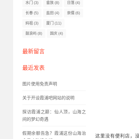
水门
(3)
畲族
(8)
日落
(4)
长春
(5)
盐田
(4)
崇儒
(6)
妈祖
(3)
厦门
(11)
鼓浪屿
(8)
国庆
(4)
最新留言
最近发表
图片使用免责声明
关于开设霞浦吧网站的说明
探访霞浦之巅：仙人顶，山海之
间的梦幻奇遇
假期余额告急？霞浦这份山海治
这里没有便利店，