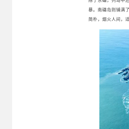
除了东礵，列岛中
暴。南礵岛则铺满
简朴，烟火人间，