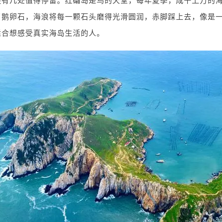
还有几处值得停留。红礵岛是鸟的天堂，每年夏季，成千上万的
了鹅卵石，海浪将每一颗石头磨得光滑圆润，赤脚踩上去，像是
适合想感受真实海岛生活的人。