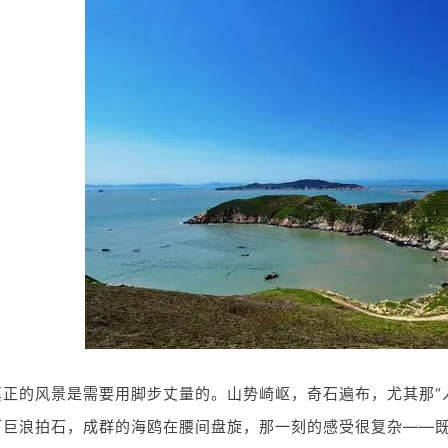
正的风景是需要用脚步丈量的。山势崎岖，奇石遍布，尤其那“人
下巨浪拍石，成群的海鸥在腰间盘旋，那一刻的感受很复杂——