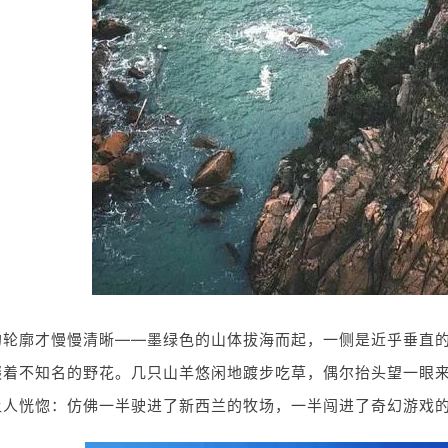
的轮廓才慢慢清晰——墨绿色的山体拔海而起，一侧是近乎垂直
缀着不知名的野花。几只山羊悠闲地踱步吃草，偶尔抬头望一眼
让人恍惚：仿佛一半驶进了新西兰的牧场，一半闯进了奇幻游戏