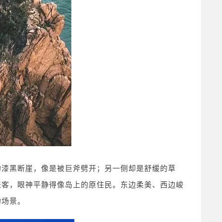
的漆黑断崖，像是被巨斧劈开；另一侧却是舒缓的草
来客，眼神平静得像岛上的原住民。东边柔美、西边峻
的场景。