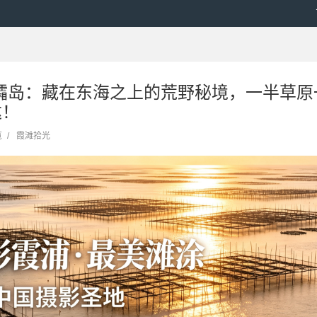
东礵岛：藏在东海之上的荒野秘境，一半草
达！
览
/
霞滩拾光