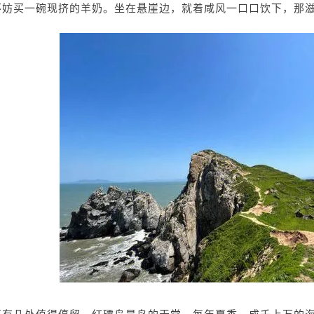
不妨买一碗现挤的羊奶。坐在悬崖边，就着咸风一口口饮下，那