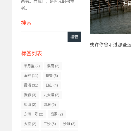
画卷。​而我们，是时光的拾荒
者。​
搜索
Search
或许你曾听过那些远
标签列表
半月里
(2)
溪南
(2)
海鲜
(11)
螃蟹
(3)
霞浦
(31)
日出
(4)
摄影
(3)
九大馆
(2)
松山
(2)
滩涂
(9)
东海一号
(2)
高罗
(2)
大京
(2)
三沙
(5)
沙滩
(3)