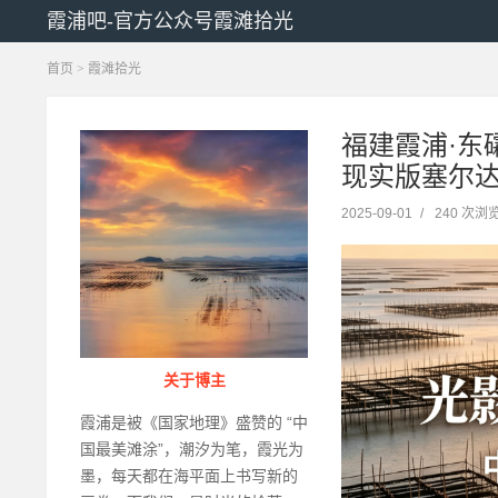
霞浦吧-官方公众号霞滩拾光
首页
>
霞滩拾光
福建霞浦·
现实版塞尔
2025-09-01
/
240 次浏
关于博主
霞浦是被《国家地理》盛赞的 “中
国最美滩涂”，潮汐为笔，霞光为
墨，每天都在海平面上书写新的