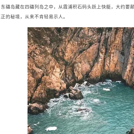
。东礵岛藏在四礵列岛之中，从霞浦积石码头跃上快艇，大约要
真正的秘境，从来不肯轻易示人。