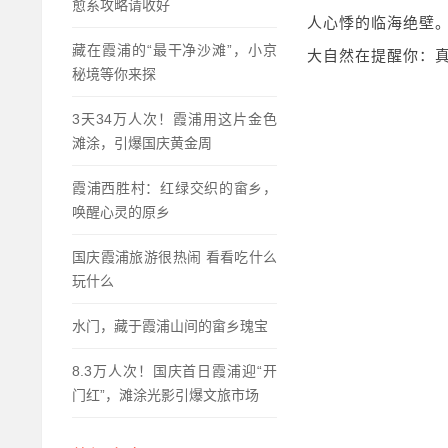
愈系攻略请收好
人心悸的临海绝壁
藏在霞浦的“最干净沙滩”，小京
大自然在提醒你：
秘境等你来探
3天34万人次！霞浦用这片金色
滩涂，引爆国庆黄金周
霞浦西胜村：红绿交织的畲乡，
唤醒心灵的原乡
国庆霞浦旅游很热闹 看看吃什么
玩什么
水门，藏于霞浦山间的畲乡瑰宝
8.3万人次！国庆首日霞浦迎“开
门红”，滩涂光影引爆文旅市场