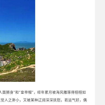
面狮身”和“皇帝帽”，经年累月被海风雕琢得栩栩如
既觉人之渺小，又被某种辽阔深深抚慰。若运气好，偶