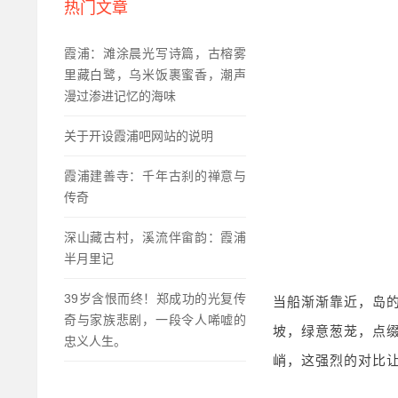
热门文章
霞浦：滩涂晨光写诗篇，古榕雾
里藏白鹭，乌米饭裹蜜香，潮声
漫过渗进记忆的海味
关于开设霞浦吧网站的说明
霞浦建善寺：千年古刹的禅意与
传奇
深山藏古村，溪流伴畲韵：霞浦
半月里记
39岁含恨而终！郑成功的光复传
当船渐渐靠近，岛
奇与家族悲剧，一段令人唏嘘的
坡，绿意葱茏，点
忠义人生。
峭，这强烈的对比