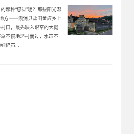
的那种“感觉”呢？那些阳光温
个地方——霞浦县盐田畲族乡上
进村口，最先映入眼帘的大概
不急不慢地环村而过，水声不
碎声...