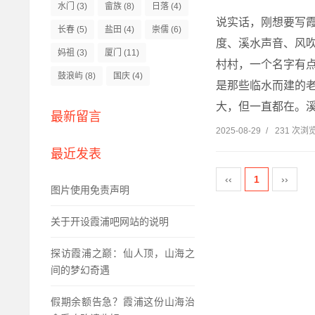
水门
(3)
畲族
(8)
日落
(4)
说实话，刚想要写霞
长春
(5)
盐田
(4)
崇儒
(6)
度、溪水声音、风吹
妈祖
(3)
厦门
(11)
村村，一个名字有
鼓浪屿
(8)
国庆
(4)
是那些临水而建的
大，但一直都在。溪
最新留言
2025-08-29
/
231 次浏
最近发表
‹‹
1
››
图片使用免责声明
关于开设霞浦吧网站的说明
探访霞浦之巅：仙人顶，山海之
间的梦幻奇遇
假期余额告急？霞浦这份山海治