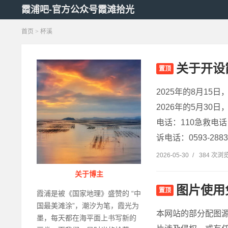
霞浦吧-官方公众号霞滩拾光
首页
> 杯溪
关于开设
置顶
2025年的8月1
2026年的5月3
电话：110急救电话：
诉电话：0593-2883
2026-05-30
/
384 次浏
关于博主
图片使用
置顶
霞浦是被《国家地理》盛赞的 “中
国最美滩涂”，潮汐为笔，霞光为
本网站的部分配图
墨，每天都在海平面上书写新的