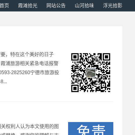
首页
霞滩拾光
网站公告
山河拾味
浮光拾影
需要，特在这个美好的日子
。霞浦旅游相关紧急电话报警
93-2825260宁德市旅游投
...
相关权利人认为本文使用的图