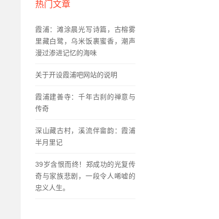
热门文章
霞浦：滩涂晨光写诗篇，古榕雾
里藏白鹭，乌米饭裹蜜香，潮声
漫过渗进记忆的海味
关于开设霞浦吧网站的说明
霞浦建善寺：千年古刹的禅意与
传奇
深山藏古村，溪流伴畲韵：霞浦
半月里记
39岁含恨而终！郑成功的光复传
奇与家族悲剧，一段令人唏嘘的
忠义人生。