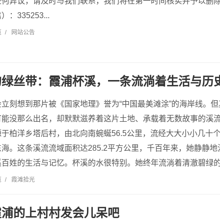
任何异议，请及时与我们联系，我们将在第一时间核实并予以删
335253...
览
/
网站公告
的绿丝带：霞浦杯溪，一条流淌着生活与历
立刻想到那片被《国家地理》誉为“中国最美滩涂”的海岸线。
可能没那么出名，却默默滋养着这片土地、承载着无数故事的溪
于柏洋乡塔后村，由北向南蜿蜒56.5公里，流经大大小小几十
海。这条溪流流域面积达285.2平方公里，千百年来，她静静
百姓的生活与记忆。杯溪的水很特别。她终年流淌着清澈碧绿的..
览
/
霞滩拾光
霞浦的上村村发会儿呆吧