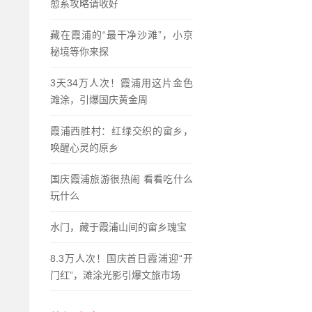
愈系攻略请收好
藏在霞浦的“最干净沙滩”，小京
秘境等你来探
3天34万人次！霞浦用这片金色
滩涂，引爆国庆黄金周
霞浦西胜村：红绿交织的畲乡，
唤醒心灵的原乡
国庆霞浦旅游很热闹 看看吃什么
玩什么
水门，藏于霞浦山间的畲乡瑰宝
8.3万人次！国庆首日霞浦迎“开
门红”，滩涂光影引爆文旅市场