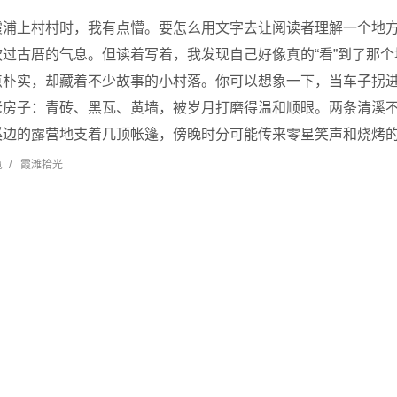
浦上村村时，我有点懵。要怎么用文字去让阅读者理解一个地方
过古厝的气息。但读着写着，我发现自己好像真的“看”到了那
点朴实，却藏着不少故事的小村落。你可以想象一下，当车子拐
老房子：青砖、黑瓦、黄墙，被岁月打磨得温和顺眼。两条清溪
边的露营地支着几顶帐篷，傍晚时分可能传来零星笑声和烧烤的细
览
/
霞滩拾光