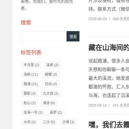
片涉及侵权，或有
画卷。​而我们，是时光的拾荒
者。​
持。联系方式（微信）：
2026-06-03
/
288 次浏
搜索
Search
藏在山海间
标签列表
说起霞浦，很多人会
半月里
(2)
溪南
(2)
天想和你聊聊一条
海鲜
(11)
螃蟹
(3)
最大的溪流，她发源
霞浦
(31)
日出
(4)
都澳的怀抱，汇入东
摄影
(3)
九大馆
(2)
与海，也连起了沿溪
松山
(2)
滩涂
(9)
2025-09-12
/
241 次浏
东海一号
(2)
高罗
(2)
大京
(2)
三沙
(5)
沙滩
(3)
嘿，我们去